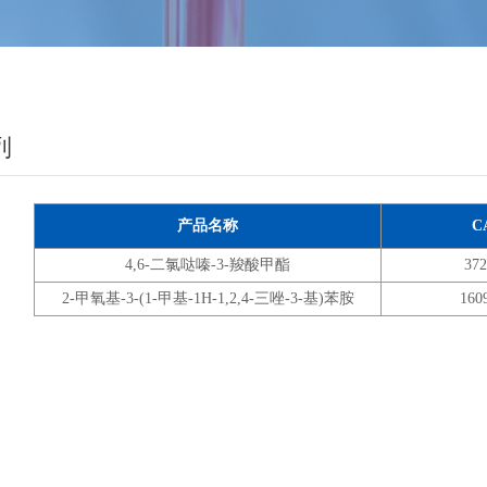
列
产品名称
C
4,6-二氯哒嗪-3-羧酸甲酯
372
2-甲氧基-3-(1-甲基-1H-1,2,4-三唑-3-基)苯胺
160