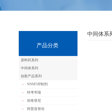
中间体系
产品分类
原料药系列
中间体系列
创新产品系列
-
NNMT抑制剂
-
特考韦瑞
-
呋喹替尼
-
阿普昔替坦