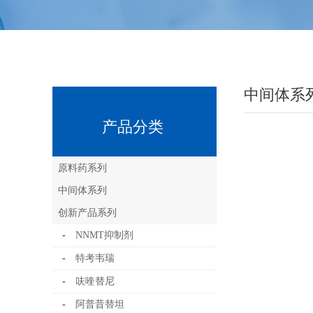
中间体系
产品分类
原料药系列
中间体系列
创新产品系列
-
NNMT抑制剂
-
特考韦瑞
-
呋喹替尼
-
阿普昔替坦